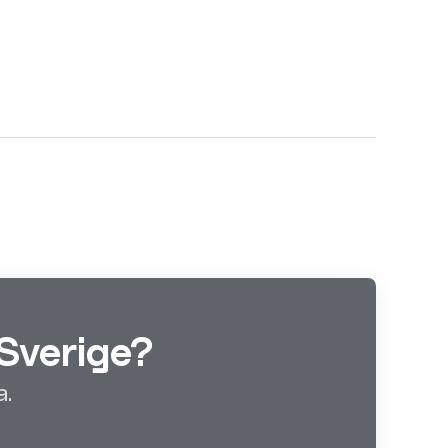
Sverige?
a.