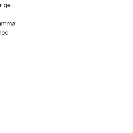
rige,
nsamma
 med