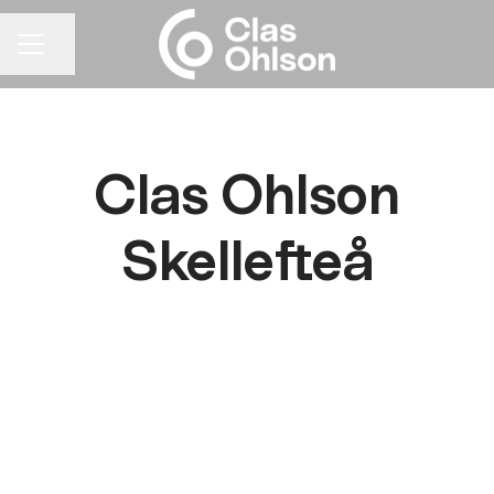
Dela sidan
KARRIÄRMENY
Clas Ohlson
Skellefteå