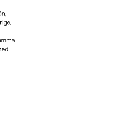
ön,
rige,
nsamma
 med