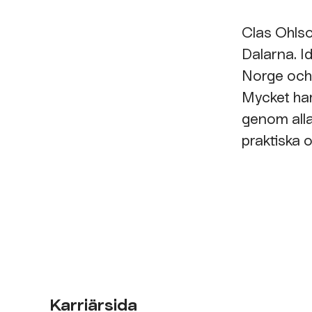
Clas Ohlso
Dalarna. I
Norge och
Mycket har
genom alla 
praktiska o
Karriärsida