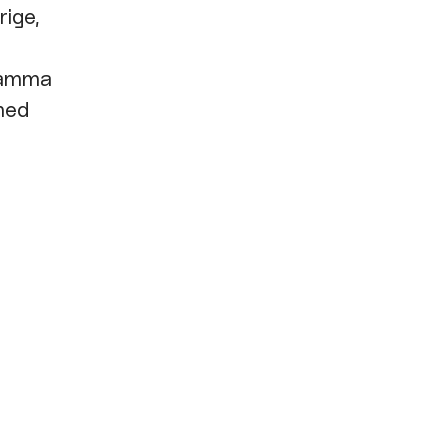
rige,
nsamma
 med