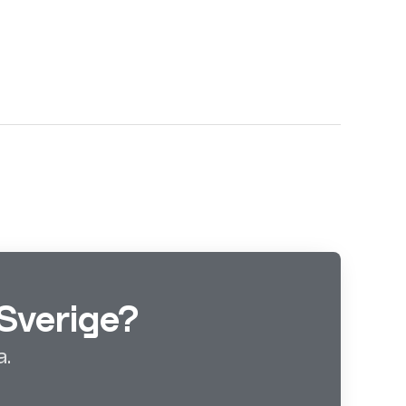
Sverige?
a.