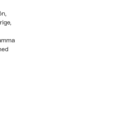
ön,
rige,
nsamma
 med