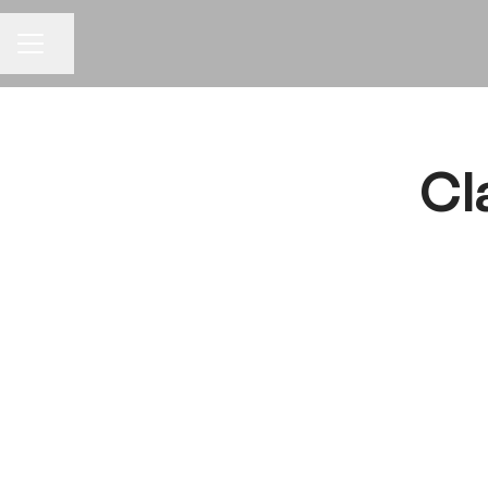
Dela sidan
KARRIÄRMENY
Cl