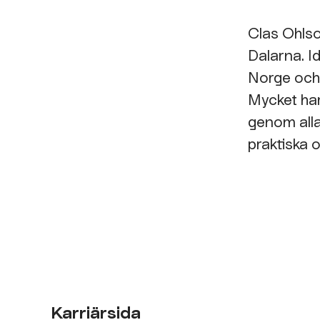
Clas Ohlso
Dalarna. I
Norge och
Mycket har
genom alla 
praktiska o
Karriärsida