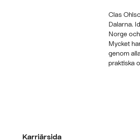
Clas Ohlso
Dalarna. I
Norge och
Mycket har
genom alla 
praktiska o
Karriärsida