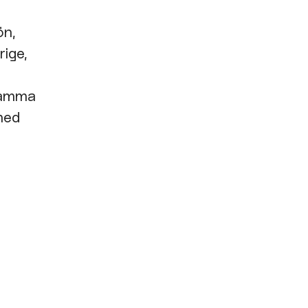
ön,
rige,
nsamma
 med