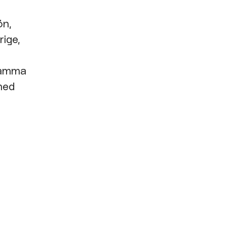
ön,
rige,
nsamma
 med