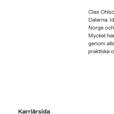
Clas Ohlso
Dalarna. I
Norge och
Mycket har
genom alla 
praktiska o
Karriärsida