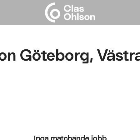
on Göteborg, Västr
Inga matchande jobb