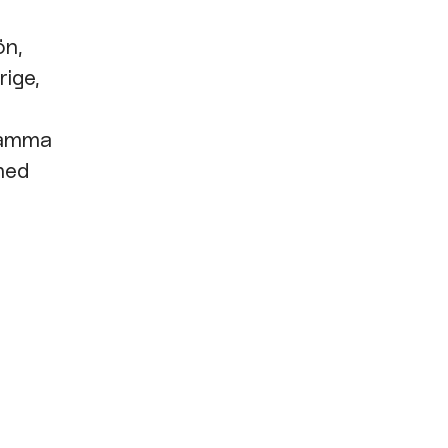
ön,
rige,
nsamma
 med