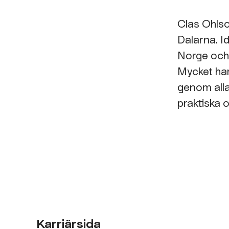
Clas Ohlso
Dalarna. I
Norge och
Mycket har
genom alla 
praktiska o
Karriärsida