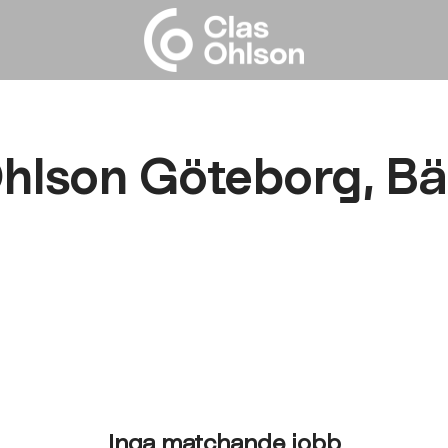
hlson Göteborg, B
Inga matchande jobb