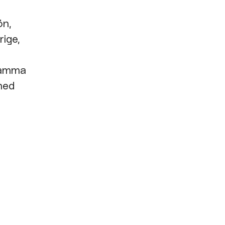
ön,
rige,
nsamma
 med