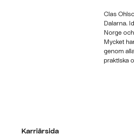
Clas Ohlso
Dalarna. I
Norge och
Mycket har
genom alla 
praktiska o
Karriärsida